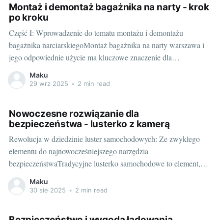
Montaż i demontaż bagażnika na narty - krok
po kroku
Część I: Wprowadzenie do tematu montażu i demontażu
bagażnika narciarskiegoMontaż bagażnika na narty warszawa i
jego odpowiednie użycie ma kluczowe znaczenie dla
bezpieczeństwa zarówno nas samych, jak i innych
Maku
użytkowników drogi. Dobrze zamontowane i zabezpieczone
29 wrz 2025
•
2 min read
narty nie stanowią przeszkody podczas jazdy, poprawiają
widoczność oraz zwiększają komfort podróży. Znaczenie
Nowoczesne rozwiązanie dla
odpowiedniego montażu
bezpieczeństwa - lusterko z kamerą
Rewolucja w dziedzinie luster samochodowych: Ze zwykłego
elementu do najnowocześniejszego narzędzia
bezpieczeństwaTradycyjne lusterko samochodowe to element,
który nie zmieniał się prawie od początku motoryzacji. Jednak,
Maku
jak to często bywa w technologii, czas przynosi postęp. Zwykłe
30 sie 2025
•
2 min read
lusterko samochodowe ewoluowało do inteligentnej kamery
samochodowej w lusterku - device’a, który może znacznie
Bezpieczeństwo i wygoda ładowania