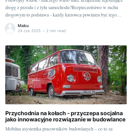
drogę z przodu i z tyłu samochodu?Bezpieczeństwo w ruchu
drogowym to podstawa - każdy kierowca powinien być tego
świadom. Ale czy zastanawiałeś się kiedykolwiek, jak znacząco
Maku
możesz zwiększyć swoją kontrolę nad sytuacją na drodze?
24 cze 2025
•
2 min read
Sekretem może być inteligentne urządzenie, które daje
Przychodnia na kołach - przyczepa socjalna
jako innowacyjne rozwiązanie w budowlance
Mobilna asystentka pracowników budowlanych – co to za