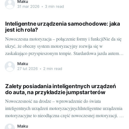
Maku
piekarstwa z mobilnością i elastycznością? Brzmi jak sen, ale to
31 mar 2026
•
3 min read
możliwe! Oto twoje wprowadzenie do świata piekarni w
przyczepie.
Inteligentne urządzenia samochodowe: jaka
jest ich rola?
Nowoczesna motoryzacja – połączenie formy i funkcjiNie da się
ukryć, że obecny system motoryzacyjny rozwija się w
zaskakująco przyspieszonym tempie. Stardardowa jazda autem
jaką znamy, przekształca się w wysoce zaawansowany kokpit
Maku
pełen najnowszych technologii. To nie tylko komfort jazdy, ale
27 lut 2026
•
2 min read
również bezpieczeństwo. Wszystko to dzięki inteligentnym
urządzeniom samochodowym. Rzecz jasna, mówimy
Zalety posiadania inteligentnych urządzeń
do auta, na przykładzie jumpstarterów
Nowoczesność na drodze – wprowadzenie do świata
inteligentnych urządzeń motoryzacyjnychInteligentne urządzenia
motoryzacyjne to nieodłączna część nowoczesnej motoryzacji. Są
one nie tylko komfortem, ale również bezpieczeństwem na
Maku