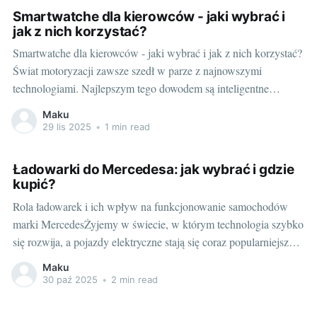
pojazdu
Smartwatche dla kierowców - jaki wybrać i
jak z nich korzystać?
Smartwatche dla kierowców - jaki wybrać i jak z nich korzystać?
Świat motoryzacji zawsze szedł w parze z najnowszymi
technologiami. Najlepszym tego dowodem są inteligentne
zegarki, zwane smartwatchami, które zdobywają coraz większą
Maku
popularność wśród kierowców. Fuzja motoryzacji i technologii:
29 lis 2025
•
1 min read
Dlaczego smartwatche są coraz bardziej popularne wśród
kierowców?Wzrost popularności smartwatchów
Ładowarki do Mercedesa: jak wybrać i gdzie
kupić?
Rola ładowarek i ich wpływ na funkcjonowanie samochodów
marki MercedesŻyjemy w świecie, w którym technologia szybko
się rozwija, a pojazdy elektryczne stają się coraz popularniejsze.
Samochody marki Mercedes-Benz nie są tu wyjątkiem. Te
Maku
luksusowe pojazdy spotykane są nie tylko na drogach w
30 paź 2025
•
2 min read
tradycyjnej odmianie zasilanej paliwem, ale także jako hybrydy,