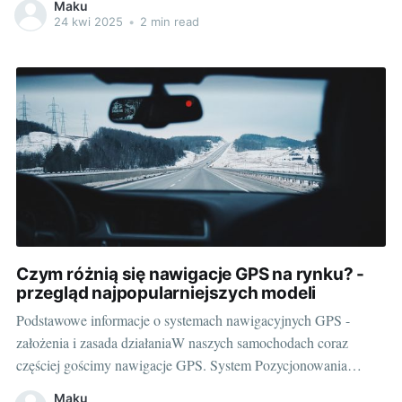
Maku
na naszych drogach, a wraz z nimi – potrzeba efektywnych i
24 kwi 2025
•
2 min read
dostępnych rozwiązań ładowania. Ładowarki do samochodów
elektrycznych, takie jak na przykład ladowarki do samochodow
elektrycznych
Czym różnią się nawigacje GPS na rynku? -
przegląd najpopularniejszych modeli
Podstawowe informacje o systemach nawigacyjnych GPS -
założenia i zasada działaniaW naszych samochodach coraz
częściej gościmy nawigacje GPS. System Pozycjonowania
Globalnego jak mówi sama nazwa, pomaga nam odnaleźć drogę
Maku