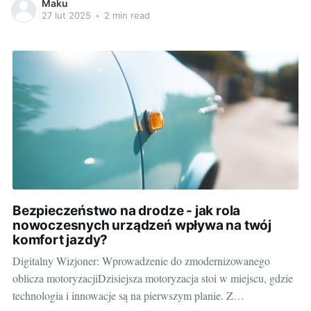
Maku
Wybór takich gadżetów może być jednak skomplikowany,
27 lut 2025
•
2 min read
zwłaszcza dla osób niezaznajomionych z dostępnymi opcjami.
Dlatego poniżej zaprezentujemy najważniejsze aspekty,
Bezpieczeństwo na drodze - jak rola
nowoczesnych urządzeń wpływa na twój
komfort jazdy?
Digitalny Wizjoner: Wprowadzenie do zmodernizowanego
oblicza motoryzacjiDzisiejsza motoryzacja stoi w miejscu, gdzie
technologia i innowacje są na pierwszym planie. Z