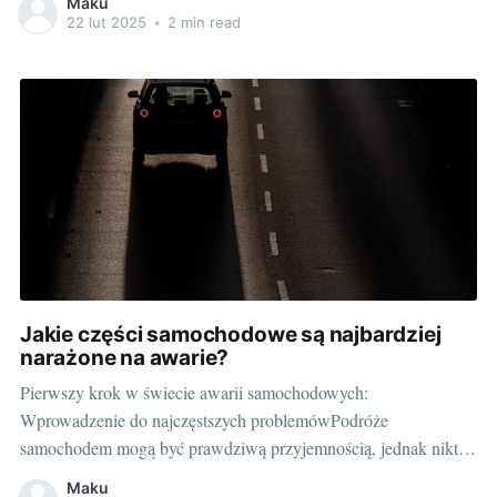
Maku
"inteligentny samochód". Zdumiewają nas nie tylko nowoczesne
22 lut 2025
•
2 min read
samochody, ale również zaawansowane technologicznie
akcesoria, które możemy zamontować w naszym pojazdach.
Wszystko, aby jazda była jeszcze bezpieczniejsza,
Jakie części samochodowe są najbardziej
narażone na awarie?
Pierwszy krok w świecie awarii samochodowych:
Wprowadzenie do najczęstszych problemówPodróże
samochodem mogą być prawdziwą przyjemnością, jednak nikt
nie lubi, kiedy jego pojazd niespodziewanie odmówi
Maku