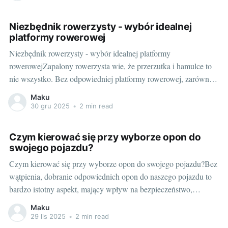
coraz większą popularność, jest koncept "biznesu na kółkach".
Mobilna piekarnia w przyczepie lub food truck
Niezbędnik rowerzysty - wybór idealnej
platformy rowerowej
Niezbędnik rowerzysty - wybór idealnej platformy
rowerowejZapalony rowerzysta wie, że przerzutka i hamulce to
nie wszystko. Bez odpowiedniej platformy rowerowej, zarówno
codzienne wycieczki, jak i weekendowe wyprawy mogą okazać
Maku
się niekomfortowe lub wręcz niemożliwe. Na rynku dostępnych
30 gru 2025
•
2 min read
jest wiele modeli - jak jednak dokonać właściwego wyboru? W
tym artykule przybliżymy
Czym kierować się przy wyborze opon do
swojego pojazdu?
Czym kierować się przy wyborze opon do swojego pojazdu?Bez
wątpienia, dobranie odpowiednich opon do naszego pojazdu to
bardzo istotny aspekt, mający wpływ na bezpieczeństwo,
komfort jazdy oraz osiągi naszego pojazdu. W poniższym
Maku
artykule przedstawimy kilka aspektów, na które warto zwrócić
29 lis 2025
•
2 min read
uwagę podczas wyboru opon w sklepie z oponami. I.