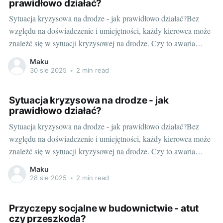
prawidłowo działać?
Sytuacja kryzysowa na drodze - jak prawidłowo działać?Bez
względu na doświadczenie i umiejętności, każdy kierowca może
znaleźć się w sytuacji kryzysowej na drodze. Czy to awaria
samochodu, niespodziewane warunki pogodowe, czy też
Maku
nieoczekiwane zachowania innych uczestników ruchu, każda z
30 sie 2025
•
2 min read
tych sytuacji jest wyzwaniem. To, jak sobie z nimi poradzimy,
Sytuacja kryzysowa na drodze - jak
prawidłowo działać?
Sytuacja kryzysowa na drodze - jak prawidłowo działać?Bez
względu na doświadczenie i umiejętności, każdy kierowca może
znaleźć się w sytuacji kryzysowej na drodze. Czy to awaria
samochodu, niespodziewane warunki pogodowe, czy też
Maku
nieoczekiwane zachowania innych uczestników ruchu, każda z
28 sie 2025
•
2 min read
tych sytuacji jest wyzwaniem. To, jak sobie z nimi poradzimy,
Przyczepy socjalne w budownictwie - atut
czy przeszkoda?