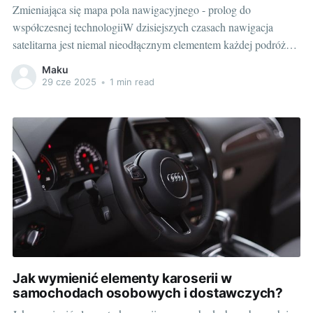
Zmieniająca się mapa pola nawigacyjnego - prolog do
współczesnej technologiiW dzisiejszych czasach nawigacja
satelitarna jest niemal nieodłącznym elementem każdej podróży
samochodem. Zaczynając od prostych urządzeń, które
Maku
pokazywały tylko podstawowe mapy, poprzez nawigacje GPS
29 cze 2025
•
1 min read
wyposażone w wiele dodatkowych funkcji, aż do inteligentnych
urządzeń powiązanych z innymi komponentami
samochodowymi. Zmieniają się nie
Jak wymienić elementy karoserii w
samochodach osobowych i dostawczych?