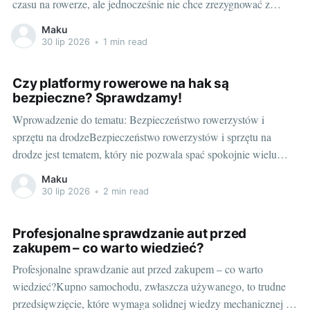
czasu na rowerze, ale jednocześnie nie chce zrezygnować z
wygodnej podróży samochodem. Dzięki takim urządzeniom,
Maku
możemy bezproblemowo przewieźć rower na dachu samochodu
30 lip 2026
•
1 min read
lub z tyłu pojazdu, nie zajmując przy tym cennej przestrzeni
wewnątrz samochodu.
Czy platformy rowerowe na hak są
bezpieczne? Sprawdzamy!
Wprowadzenie do tematu: Bezpieczeństwo rowerzystów i
sprzętu na drodzeBezpieczeństwo rowerzystów i sprzętu na
drodze jest tematem, który nie pozwala spać spokojnie wielu
entuzjastom dwóch kółek. Coraz więcej osób decyduje się na
Maku
aktywny wypoczynek w kontakcie z naturą, również kierowców,
30 lip 2026
•
2 min read
którzy zabierają swoje rowery w podróż. To, co niepokoi, to
kwestie
Profesjonalne sprawdzanie aut przed
zakupem – co warto wiedzieć?
Profesjonalne sprawdzanie aut przed zakupem – co warto
wiedzieć?Kupno samochodu, zwłaszcza używanego, to trudne
przedsięwzięcie, które wymaga solidnej wiedzy mechanicznej i