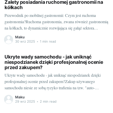
Zalety posiadania ruchomej gastronomii na
kółkach
Przewodnik po mobilnej gastronomii: Czym jest ruchoma
gastronomia?Ruchoma gastronomia, zwana również gastronomią
na kółkach, to dynamicznie rozwijająca się gałąź sektora
usługowca. Zasadniczo, jest to dowolna forma biznesu
Maku
gastronomicznego, która może być przenoszona z miejsca na
30 wrz 2025
•
1 min read
miejsce. To może range od food trucków, przez stacje hot dogów,
po pełne wyposażenie
Ukryte wady samochodu - jak uniknąć
niespodzianek dzięki profesjonalnej ocenie
przed zakupem?
Ukryte wady samochodu - jak uniknąć niespodzianek dzięki
profesjonalnej ocenie przed zakupem?Zakup używanego
samochodu niesie ze sobą ryzyko trafienia na tzw. "auto-
pułapkę", w której ukryte wady mogą sprowadzić potencjalnego
Maku
nabywcę do ruiny finansowej. Jak zatem skutecznie uniknąć
29 wrz 2025
•
2 min read
takich niespodzianek i zachować spokój ducha? Jednym z
kluczowych rozwiązań jest skorzystanie