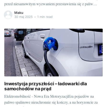
przed niesamowitym wyzwaniem przestawienia się z paliw
kopalnych na energię elektryczną. Audi, jako jedna z czołowych
Maku
firm na rynku, stara się dostarczyć swoim klientom najbardziej
30 maj 2025
•
1 min read
optymalne i proste rozwiązania. Jednym z nich są ladowarki do
samochodow
Inwestycja przyszłości – ładowarki dla
samochodów na prąd
Elektromobilność - Nowa Era MotoryzacjiEra pojazdów na
paliwo spalinowe nieuchronnie się kończy, a na horyzoncie za