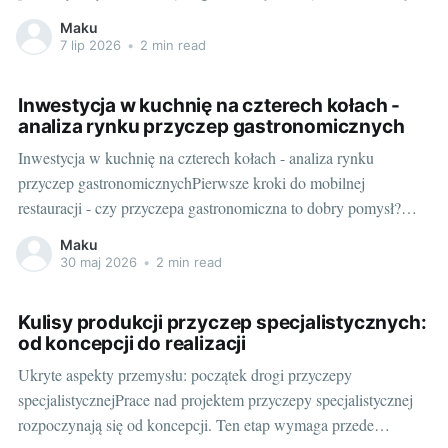
rynkowej. Nieraz zdarza się, że niedoświadczeni klienci padają
Maku
ofiarą nieuczciwych sprzedawców. Właśnie dlatego tak cenna
7 lip 2026
•
2 min read
jest profesjonalna pomoc przy zakupie samochodu z salonu. Na
co zwrócić uwagę podczas sprawdzania
Inwestycja w kuchnię na czterech kołach -
analiza rynku przyczep gastronomicznych
Inwestycja w kuchnię na czterech kołach - analiza rynku
przyczep gastronomicznychPierwsze kroki do mobilnej
restauracji - czy przyczepa gastronomiczna to dobry pomysł?
Marzysz o prowadzeniu własnej restauracji, ale pełna stacjonarna
Maku
inwestycja to dla Ciebie zbyt duże ryzyko? Przyczepa
30 maj 2026
•
2 min read
gastronomiczna może okazać się świetnym kompromisem -
oferuje dużą mobilność i potencjalnie
Kulisy produkcji przyczep specjalistycznych:
od koncepcji do realizacji
Ukryte aspekty przemysłu: początek drogi przyczepy
specjalistycznejPrace nad projektem przyczepy specjalistycznej
rozpoczynają się od koncepcji. Ten etap wymaga przede