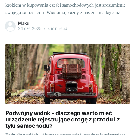
krokiem w kupowaniu części samochodowych jest zrozumienie
swojego samochodu. Wiadomo, każdy z nas zna markę oraz
model swojego samochodu, ale czy znasz rocznik produkcji? A
Maku
co powiesz na temat numeru VIN? To wszystko wpłynie na
24 cze 2025
•
3 min read
wybór odpowiednich części do twojego pojazdu. Zrozumienie
twojego samochodu:
Podwójny widok - dlaczego warto mieć
urządzenie rejestrujące drogę z przodu i z
tyłu samochodu?
Podwójny widok - dlaczego warto mieć urządzenie rejestrujące