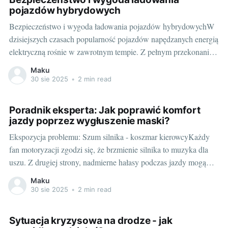
pojazdów hybrydowych
Bezpieczeństwo i wygoda ładowania pojazdów hybrydowychW
dzisiejszych czasach popularność pojazdów napędzanych energią
elektryczną rośnie w zawrotnym tempie. Z pełnym przekonaniem
można stwierdzić, że taka technologia przyszłości jest już naszą
Maku
teraźniejszością. W związku z tym pojawia się wiele pytań, jak
30 sie 2025
•
2 min read
chociażby te dotyczące ładowania takich pojazdów. Jak to zrobić
bezpiecznie? Jakie
Poradnik eksperta: Jak poprawić komfort
jazdy poprzez wygłuszenie maski?
Ekspozycja problemu: Szum silnika - koszmar kierowcyKażdy
fan motoryzacji zgodzi się, że brzmienie silnika to muzyka dla
uszu. Z drugiej strony, nadmierne hałasy podczas jazdy mogą
być nie tylko irytujące, ale także stresujące, szczególnie podczas
Maku
długich tras. Jednym z najbardziej drażniących dźwięków jest
30 sie 2025
•
2 min read
rezonujący szum silnika, który niesie się przez
Sytuacja kryzysowa na drodze - jak