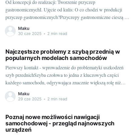
Od koncepcji do realizacji: Tworzenie przyczep
gastronomicznychI. Ujęcie od kulis: O co chodzi w produkcji
przyczep gastronomicznych?Przyczepy gastronomiczne cieszą się
niesłabnącym zainteresowaniem, stanowiąc ciekawą alternatywę
Maku
dla tradycyjnych restauracji i barów. Jednak stworzenie takiego
30 cze 2025
•
2 min read
ruchomego punktu gastronomicznego od podstaw to wyzwanie,
które wymaga zarówno wiedzy technicznej, jak i biznesowej.
Najczęstsze problemy z szybą przednią w
Tylko
popularnych modelach samochodów
Pierwszy kontakt - wprowadzenie do problematyki uszkodzeń
szyb przednichSzyba czołowa to jedna z kluczowych części
każdego samochodu, odgrywająca znacznie większą rolę niż
tylko ochronę przed wiatrem czy owadami. Główne funkcje
Maku
szyby przedniej to: zapewnienie widoczności podczas jazdy,
29 cze 2025
•
2 min read
ochrona przed warunkami atmosferycznymi, odbicie fali
uderzeniowej przy kolizjach frontalnych, a także wsparcie
Poznaj nowe możliwości nawigacji
samochodowej - przegląd najnowszych
urządzeń