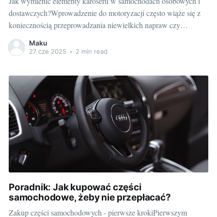
Jak wymienić elementy karoserii w samochodach osobowych i
dostawczych?Wprowadzenie do motoryzacji często wiąże się z
koniecznością przeprowadzania niewielkich napraw czy
modernizacji. Ze szczególną uwagą pochylamy się nad
Maku
elementami karoserii, które są wizytówką naszego samochodu.
27 cze 2025
•
2 min read
Wymiana błotników, zmiana blachy na zderzaku - to są
czynności, które z powodzeniem możemy przeprowadzić
Poradnik: Jak kupować części
samochodowe, żeby nie przepłacać?
Zakup części samochodowych - pierwsze krokiPierwszym