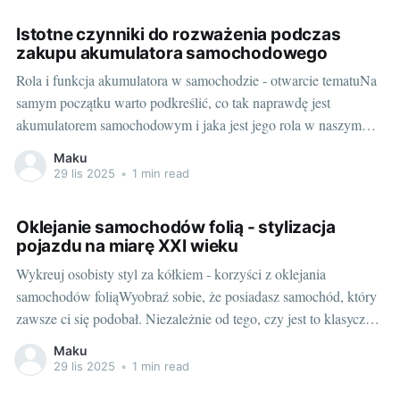
Istotne czynniki do rozważenia podczas
zakupu akumulatora samochodowego
Rola i funkcja akumulatora w samochodzie - otwarcie tematuNa
samym początku warto podkreślić, co tak naprawdę jest
akumulatorem samochodowym i jaka jest jego rola w naszym
pojeździe. Akumulator to źródło energii, które pozwala na
Maku
zapewnienie prądu do wszystkich systemów samochodu,
29 lis 2025
•
1 min read
zarówno podczas jazdy, jak i spoczynku. Bez niego nie dałoby
Oklejanie samochodów folią - stylizacja
pojazdu na miarę XXI wieku
Wykreuj osobisty styl za kółkiem - korzyści z oklejania
samochodów foliąWyobraź sobie, że posiadasz samochód, który
zawsze ci się podobał. Niezależnie od tego, czy jest to klasyczna
limuzyna, sportowy kabriolet, czy nowoczesny SUV, z
Maku
pewnością zasługuje na wyjątkową oprawę, jaką daje bydgoszcz
29 lis 2025
•
1 min read
oklejanie samochodów. Oklejanie samochodów folią to stylizacja