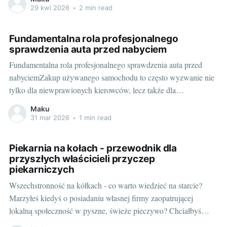
zestaw? Czy zależy nam na rejestrowaniu obrazu tylko z przodu
29 kwi 2026
•
2 min read
samochodu, czy może potrzebujemy pełnej widoczności z każdej
strony
Fundamentalna rola profesjonalnego
sprawdzenia auta przed nabyciem
Fundamentalna rola profesjonalnego sprawdzenia auta przed
nabyciemZakup używanego samochodu to często wyzwanie nie
tylko dla niewprawionych kierowców, lecz także dla
doświadczonych entuzjastów motoryzacji. Istotne, aby
Maku
zminimalizować ryzyko nieprzewidzianych problemów, które
31 mar 2026
•
1 min read
mogą wyniknąć po zakupie. Tym samym, korzystanie z usług
firm specjalizujących się w sprawdzanie samochodu przed
Piekarnia na kołach - przewodnik dla
kupnem grudziądz nabiera szczególnego
przyszłych właścicieli przyczep
piekarniczych
Wszechstronność na kółkach - co warto wiedzieć na starcie?
Marzyłeś kiedyś o posiadaniu własnej firmy zaopatrującej
lokalną społeczność w pyszne, świeże pieczywo? Chciałbyś
prowadzić biznes, który pozwoliłby Ci łączyć pasję do