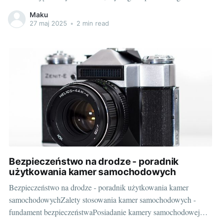
akumulatora. Wybór odpowiedniego modelu nie jest jednak
Maku
prosty, w szczególności dla osób niezwiązanych na co dzień z
27 maj 2025
•
2 min read
tematyką motoryzacyjną. Poniżej znajdziesz kompleksowy
poradnik, który pomoże Ci
Bezpieczeństwo na drodze - poradnik
użytkowania kamer samochodowych
Bezpieczeństwo na drodze - poradnik użytkowania kamer
samochodowychZalety stosowania kamer samochodowych -
fundament bezpieczeństwaPosiadanie kamery samochodowej