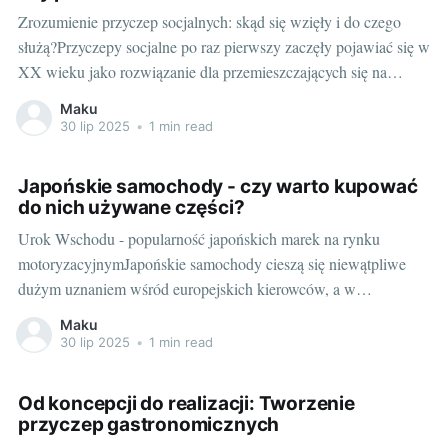
Zrozumienie przyczep socjalnych: skąd się wzięły i do czego
służą?Przyczepy socjalne po raz pierwszy zaczęły pojawiać się w
XX wieku jako rozwiązanie dla przemieszczających się na
znaczne odległości pracowników budowlanych. Konieczność
Maku
stałego przemieszczania budujących ekip, często na znaczne
30 lip 2025
•
1 min read
odległości, wymagała stworzenia miejsca, gdzie mogą oni
odpocząć, zjeść posiłek, czy
Japońskie samochody - czy warto kupować
do nich używane części?
Urok Wschodu - popularność japońskich marek na rynku
motoryzacyjnymJapońskie samochody cieszą się niewątpliwe
dużym uznaniem wśród europejskich kierowców, a w
szczególności polskich wielbicieli czterech kółek. Marki takie jak
Maku
Toyota, Nissan czy Honda to symbole niezawodności, trwałości i
30 lip 2025
•
1 min read
innowacyjności. Właśnie te cechy decydują o ich dużej
popularności i liczbie fanów nie
Od koncepcji do realizacji: Tworzenie
przyczep gastronomicznych