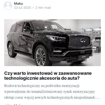
technologicznym postępem, coraz częściej zauważamy
Maku
pojawienie się nowych systemów i urządzeń, które znamienicie
23 lut 2025
•
2 min read
zwiększają komfort i bezpieczeństwo jazdy. Porównując to z
tym, co mieliśmy do dyspozycji kilkadziesiąt lat temu, różnica
Czy warto inwestować w zaawansowane
technologicznie akcesoria do auta?
Rozkwit technologiczny na podwórku motoryzacji:
wprowadzenie do tematuZróżnicowany rynek motoryzacyjny
oferuje coraz więcej nowych technologicznych niespodzianek.
Możemy dostrzec, że na ustach wszystkich nie ustaje określenie