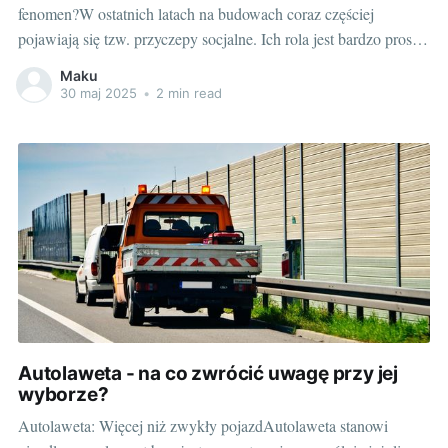
fenomen?W ostatnich latach na budowach coraz częściej
pojawiają się tzw. przyczepy socjalne. Ich rola jest bardzo prosta
- służyć jako miejsce wypoczynku, spotkań czy nawet
Maku
świadczenia pierwszej pomocy dla pracowników. Możemy je
30 maj 2025
•
2 min read
nazwać swoistą "przychodnią na kołach". Dlaczego są one tak
popularne
Autolaweta - na co zwrócić uwagę przy jej
wyborze?
Autolaweta: Więcej niż zwykły pojazdAutolaweta stanowi