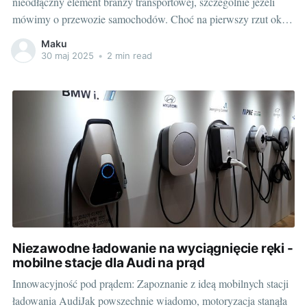
nieodłączny element branży transportowej, szczególnie jeżeli
mówimy o przewozie samochodów. Choć na pierwszy rzut oka
może przypominać ciężarówkę, rysuje się jako specjalistyczny
Maku
pojazd z szeregami unikalnych feature’ów i wymogów. To, co
30 maj 2025
•
2 min read
odróżnia autolawetę od zwykłej ciężarówki, wynika z jej
głównej roli - bezpiecznego
Niezawodne ładowanie na wyciągnięcie ręki -
mobilne stacje dla Audi na prąd
Innowacyjność pod prądem: Zapoznanie z ideą mobilnych stacji
ładowania AudiJak powszechnie wiadomo, motoryzacja stanąła