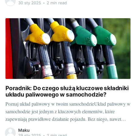
posłuszeństwa. Część usterek można przewidzieć i zapobiec im
30 sty 2025
•
2 min read
na czas, zanim przekształcą się w większe problemy. Wiedza,
które elementy auta narażone są na największe ryzyko, może
Poradnik: Do czego służą kluczowe składniki
układu paliwowego w samochodzie?
Poznaj układ paliwowy w twoim samochodzieUkład paliwowy w
samochodzie jest jednym z kluczowych elementów, które
zapewniają prawidłowe działanie pojazdu. Bez niego, nawet
najnowocześniejszy model samochodu, nie miałby szans
Maku
poruszać się nawet o milimetr, gdyż to właśnie układ paliwowy
29 sty 2025
•
2 min read