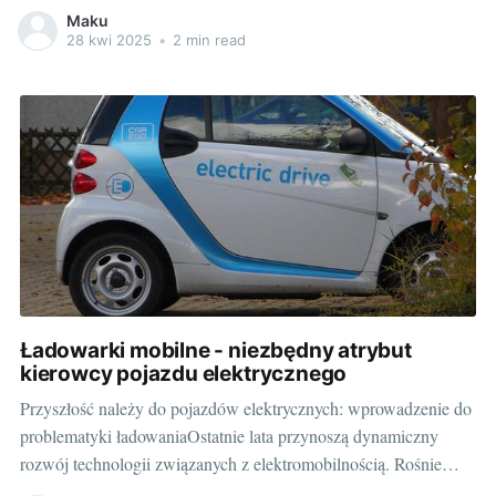
przestało być już tylko dodatkiem dla zapaleńców motoryzacji.
Maku
To narzędzie, które ma wpływ na bezpieczeństwo na drodze,
28 kwi 2025
•
2 min read
pozwalając na dokumentowanie ewentualnych zdarzeń
drogowych i sytuacji caremagedonowych. Działanie kamery
samochodowej polega na nieustannym nagrywaniu obrazu
Ładowarki mobilne - niezbędny atrybut
kierowcy pojazdu elektrycznego
Przyszłość należy do pojazdów elektrycznych: wprowadzenie do
problematyki ładowaniaOstatnie lata przynoszą dynamiczny
rozwój technologii związanych z elektromobilnością. Rośnie
liczba samochodów elektrycznych i hybrydowych typu plug-in