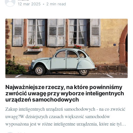
do celu, niezależnie od miejsca, w którym się znajdujemy.
12 mar 2025
•
2 min read
Działanie nawigacji GPS opiera się na odbiorze sygnałów od
satelitów i na
Najważniejsze rzeczy, na które powinniśmy
zwrócić uwagę przy wyborze inteligentnych
urządzeń samochodowych
Zakup inteligentnych urządzeń samochodowych - na co zwrócić
uwagę?W dzisiejszych czasach większość samochodów
wyposażona jest w różne inteligentne urządzenia, które nie tylko
zwiększają komfort jazdy, ale także bezpieczeństwo na drodze.