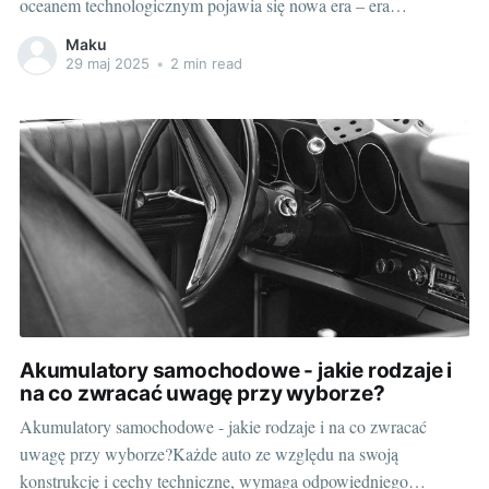
oceanem technologicznym pojawia się nowa era – era
elektromobilności. Samochody na prąd czyli elektryczne i
Maku
hybrydowe typu plug-in szybko zyskują na popularności,
29 maj 2025
•
2 min read
zarówno w skali globalnej, jak i w Polsce. Podstawową różnicą
między pojazdami na
Akumulatory samochodowe - jakie rodzaje i
na co zwracać uwagę przy wyborze?
Akumulatory samochodowe - jakie rodzaje i na co zwracać
uwagę przy wyborze?Każde auto ze względu na swoją
konstrukcję i cechy techniczne, wymaga odpowiedniego