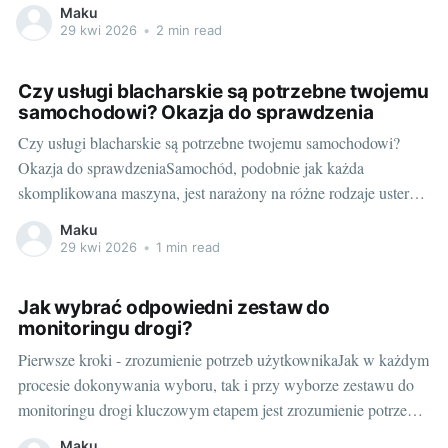
wszystkim doświadczenia, kreatywnych rozwiązań i także
Maku
znajomości specyfiki rynku, do którego konkretny model
29 kwi 2026
•
2 min read
zostanie skierowany. Jednym z najczęściej spotykanym typem
przyczep w przemyśle jest przyczepa ekspozycyjna, której
Czy usługi blacharskie są potrzebne twojemu
zadaniem jest transportowanie różnego
samochodowi? Okazja do sprawdzenia
Czy usługi blacharskie są potrzebne twojemu samochodowi?
Okazja do sprawdzeniaSamochód, podobnie jak każda
skomplikowana maszyna, jest narażony na różne rodzaje usterek
i uszkodzeń. W szczególności dotyczy to jego blacharskich
Maku
elementów, które są na pierwszej linii frontu w walce z
29 kwi 2026
•
1 min read
najróżniejszymi przeciwnościami losu. Dlatego warto wiedzieć,
kiedy konieczna jest wizyta u
Jak wybrać odpowiedni zestaw do
monitoringu drogi?
Pierwsze kroki - zrozumienie potrzeb użytkownikaJak w każdym
procesie dokonywania wyboru, tak i przy wyborze zestawu do
monitoringu drogi kluczowym etapem jest zrozumienie potrzeb
użytkownika. Do czego konkretnie chcemy wykorzystać nasz
Maku