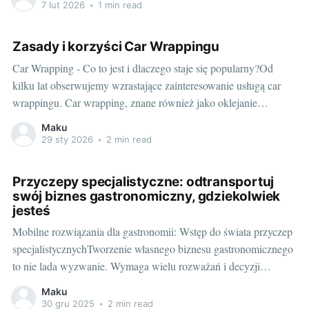
drodze. Szeroka gama oferty pozwala zaspokoić nawet
7 lut 2026
•
1 min read
najbardziej wymagających kierowców, umożliwiając kontrolę
nad pojazdem poza jego kabiną, a także ułatwiając codzienne
Zasady i korzyści Car Wrappingu
użytkowanie samochodu. Jednym z
Car Wrapping - Co to jest i dlaczego staje się popularny?Od
kilku lat obserwujemy wzrastające zainteresowanie usługą car
wrappingu. Car wrapping, znane również jako oklejanie
samochodów, to proces nanoszenia specjalnej folii na
Maku
powierzchnię pojazdu. Folia może nie tylko zmienić kolor
29 sty 2026
•
2 min read
samochodu, ale również dodać różnego rodzaju wzory, grafiki
czy
Przyczepy specjalistyczne: odtransportuj
swój biznes gastronomiczny, gdziekolwiek
jesteś
Mobilne rozwiązania dla gastronomii: Wstęp do świata przyczep
specjalistycznychTworzenie własnego biznesu gastronomicznego
to nie lada wyzwanie. Wymaga wielu rozważań i decyzji
dotyczących lokalizacji, wyposażenia, menu i wielu innych
Maku
aspektów. Jednym z nowoczesnych rozwiązań, które zdobywa
30 gru 2025
•
2 min read