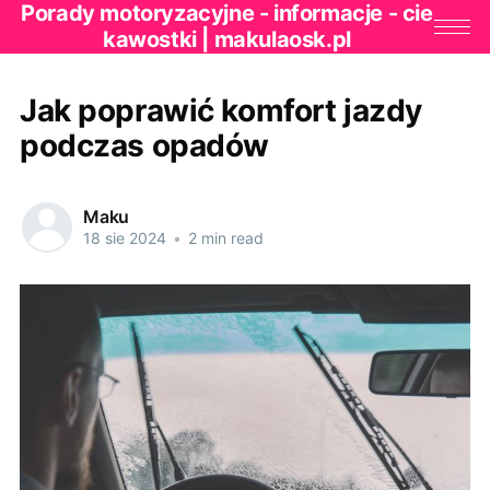
Porady motoryzacyjne - informacje - cie
kawostki | makulaosk.pl
Jak poprawić komfort jazdy
podczas opadów
Maku
18 sie 2024
•
2 min read