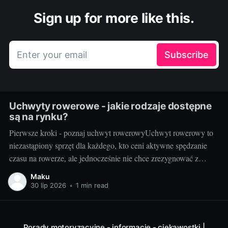
Sign up for more like this.
Enter your email
Subscribe
Uchwyty rowerowe - jakie rodzaje dostępne
są na rynku?
Pierwsze kroki - poznaj uchwyt rowerowyUchwyt rowerowy to
niezastąpiony sprzęt dla każdego, kto ceni aktywne spędzanie
czasu na rowerze, ale jednocześnie nie chce zrezygnować z
wygodnej podróży samochodem. Dzięki takim urządzeniom,
Maku
możemy bezproblemowo przewieźć rower na dachu samochodu
30 lip 2026
•
1 min read
lub z tyłu pojazdu, nie zajmując przy tym cennej przestrzeni
wewnątrz samochodu.
Porady motoryzacyjne - informacje - ciekawostki |