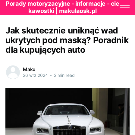
Porady motoryzacyjne - informacje - cie
kawostki | makulaosk.pl
Jak skutecznie uniknąć wad
ukrytych pod maską? Poradnik
dla kupujących auto
Maku
26 wrz 2024
•
2 min read