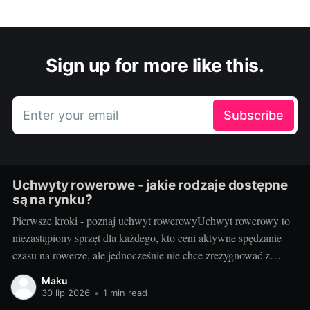
Sign up for more like this.
Enter your email
Subscribe
Uchwyty rowerowe - jakie rodzaje dostępne
są na rynku?
Pierwsze kroki - poznaj uchwyt rowerowyUchwyt rowerowy to
niezastąpiony sprzęt dla każdego, kto ceni aktywne spędzanie
czasu na rowerze, ale jednocześnie nie chce zrezygnować z
wygodnej podróży samochodem. Dzięki takim urządzeniom,
Maku
możemy bezproblemowo przewieźć rower na dachu samochodu
30 lip 2026
•
1 min read
lub z tyłu pojazdu, nie zajmując przy tym cennej przestrzeni