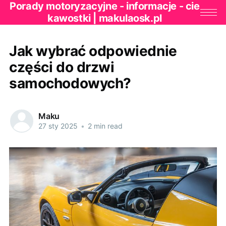
Porady motoryzacyjne - informacje - cie
kawostki | makulaosk.pl
Jak wybrać odpowiednie
części do drzwi
samochodowych?
Maku
27 sty 2025
•
2 min read