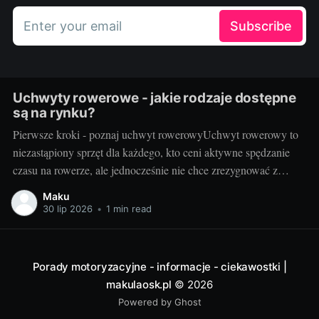
Enter your email
Subscribe
Uchwyty rowerowe - jakie rodzaje dostępne
są na rynku?
Pierwsze kroki - poznaj uchwyt rowerowyUchwyt rowerowy to
niezastąpiony sprzęt dla każdego, kto ceni aktywne spędzanie
czasu na rowerze, ale jednocześnie nie chce zrezygnować z
wygodnej podróży samochodem. Dzięki takim urządzeniom,
Maku
możemy bezproblemowo przewieźć rower na dachu samochodu
30 lip 2026
•
1 min read
lub z tyłu pojazdu, nie zajmując przy tym cennej przestrzeni
wewnątrz samochodu.
Porady motoryzacyjne - informacje - ciekawostki |
makulaosk.pl
© 2026
Powered by Ghost