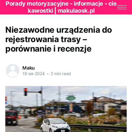
Porady motoryzacyjne - informacje - cie
kawostki | makulaosk.pl
Niezawodne urządzenia do
rejestrowania trasy –
porównanie i recenzje
Maku
19 sie 2024
•
2 min read