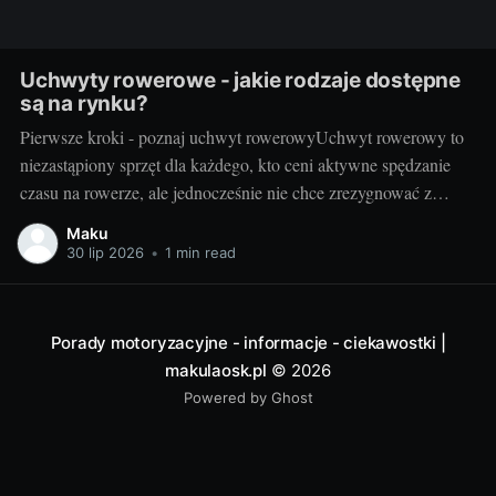
Uchwyty rowerowe - jakie rodzaje dostępne
są na rynku?
Pierwsze kroki - poznaj uchwyt rowerowyUchwyt rowerowy to
niezastąpiony sprzęt dla każdego, kto ceni aktywne spędzanie
czasu na rowerze, ale jednocześnie nie chce zrezygnować z
wygodnej podróży samochodem. Dzięki takim urządzeniom,
Maku
możemy bezproblemowo przewieźć rower na dachu samochodu
30 lip 2026
•
1 min read
lub z tyłu pojazdu, nie zajmując przy tym cennej przestrzeni
wewnątrz samochodu.
Porady motoryzacyjne - informacje - ciekawostki |
makulaosk.pl
© 2026
Powered by Ghost