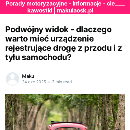
Porady motoryzacyjne - informacje - cie
kawostki | makulaosk.pl
Podwójny widok - dlaczego
warto mieć urządzenie
rejestrujące drogę z przodu i z
tyłu samochodu?
Maku
24 cze 2025
•
2 min read